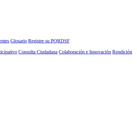
entes
Glosario
Registre su PQRDSF
icipativo
Consulta Ciudadana
Colaboración e Innovación
Rendición