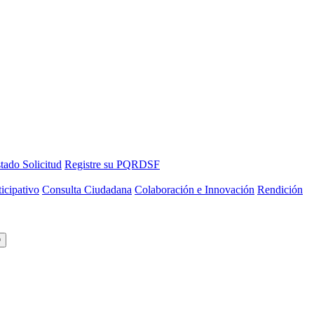
tado Solicitud
Registre su PQRDSF
icipativo
Consulta Ciudadana
Colaboración e Innovación
Rendición
O