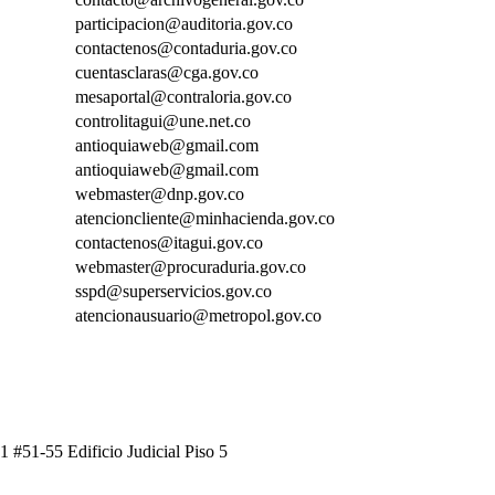
participacion@auditoria.gov.co
contactenos@contaduria.gov.co
cuentasclaras@cga.gov.co
mesaportal@contraloria.gov.co
controlitagui@une.net.co
antioquiaweb@gmail.com
antioquiaweb@gmail.com
webmaster@dnp.gov.co
atencioncliente@minhacienda.gov.co
contactenos@itagui.gov.co
webmaster@procuraduria.gov.co
sspd@superservicios.gov.co
atencionausuario@metropol.gov.co
1 #51-55 Edificio Judicial Piso 5