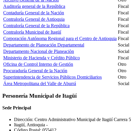
Auditoría general de la República
Fiscal
Contaduría General de la Nación
Fiscal
Contraloría General de Antioquia
Fiscal
Contraloría General de la República
Fiscal
Contraloría Municipal de Itagüí
Fiscal
Corporación Autónoma Regional para el Centro de Antioquia
Fiscal
Departamento de Planeación Departamental
Social
Departamento Nacional de Planeaciòn
Social
Ministerio de Hacienda y Crédito Público
Fiscal
Oficina de Control Interno de Gestión
Otro
Procuraduría General de la Nación
Otro
Superintendencia de Servicios Públicos Domiciliarios
Otro
Área Metropolitana del Valle de Aburrá
Social
Personería Municipal de Itagüí
Sede Principal
Dirección: Centro Administrativo Municipal de Itagüí Carrera 5
Itagüí, Antioquia -
Código Postal: 055412