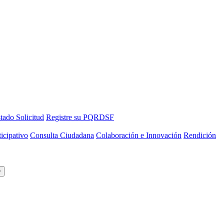
tado Solicitud
Registre su PQRDSF
icipativo
Consulta Ciudadana
Colaboración e Innovación
Rendición
O