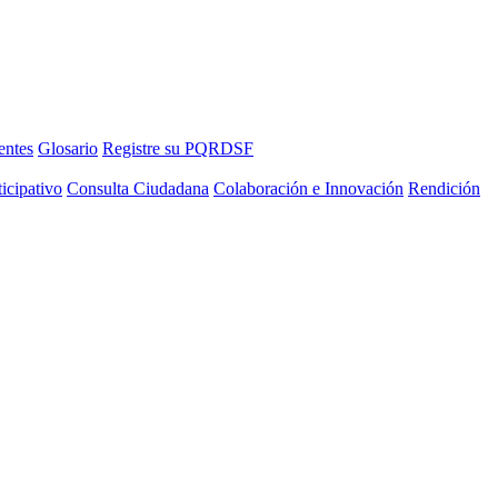
entes
Glosario
Registre su PQRDSF
icipativo
Consulta Ciudadana
Colaboración e Innovación
Rendición