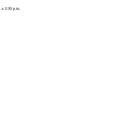
. a 3:30 p.m.