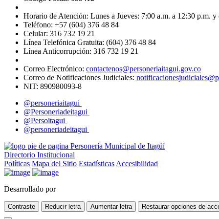
Horario de Atención: Lunes a Jueves: 7:00 a.m. a 12:30 p.m. y 
Teléfono: +57 (604) 376 48 84
Celular: 316 732 19 21
Línea Telefónica Gratuita: (604) 376 48 84
Línea Anticorrupción: 316 732 19 21
Correo Electrónico:
contactenos@personeriaitagui.gov.co
Correo de Notificaciones Judiciales:
notificacionesjudiciales@p
NIT: 890980093-8
@personeriaitagui
@Personeriadeitagui
@Persoitagui
@personeriadeitagui
Directorio Institucional
Políticas
Mapa del Sitio
Estadísticas
Accesibilidad
Desarrollado por
Contraste
Reducir letra
Aumentar letra
Restaurar opciones de acce