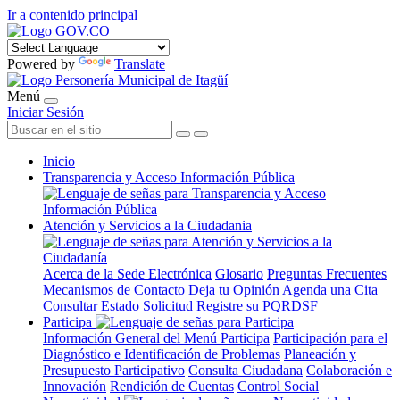
Ir a contenido principal
Powered by
Translate
Menú
Iniciar Sesión
Inicio
Transparencia y Acceso Información Pública
Atención y Servicios a la Ciudadania
Acerca de la Sede Electrónica
Glosario
Preguntas Frecuentes
Mecanismos de Contacto
Deja tu Opinión
Agenda una Cita
Consultar Estado Solicitud
Registre su PQRDSF
Participa
Información General del Menú Participa
Participación para el
Diagnóstico e Identificación de Problemas
Planeación y
Presupuesto Participativo
Consulta Ciudadana
Colaboración e
Innovación
Rendición de Cuentas
Control Social