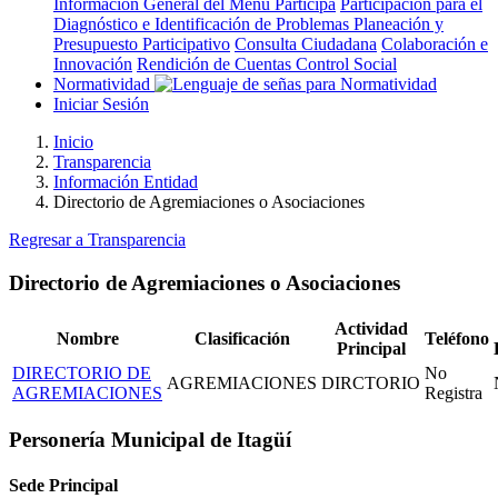
Información General del Menú Participa
Participación para el
Diagnóstico e Identificación de Problemas
Planeación y
Presupuesto Participativo
Consulta Ciudadana
Colaboración e
Innovación
Rendición de Cuentas
Control Social
Normatividad
Iniciar Sesión
Inicio
Transparencia
Información Entidad
Directorio de Agremiaciones o Asociaciones
Regresar a Transparencia
Directorio de Agremiaciones o Asociaciones
Actividad
Nombre
Clasificación
Teléfono
Principal
DIRECTORIO DE
No
AGREMIACIONES
DIRCTORIO
AGREMIACIONES
Registra
Personería Municipal de Itagüí
Sede Principal