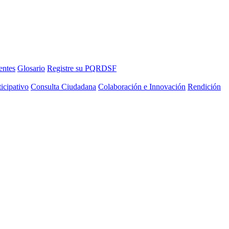
entes
Glosario
Registre su PQRDSF
icipativo
Consulta Ciudadana
Colaboración e Innovación
Rendición