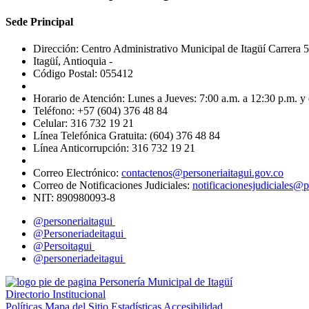
Sede Principal
Dirección: Centro Administrativo Municipal de Itagüí Carrera 5
Itagüí, Antioquia -
Código Postal: 055412
Horario de Atención: Lunes a Jueves: 7:00 a.m. a 12:30 p.m. y 
Teléfono: +57 (604) 376 48 84
Celular: 316 732 19 21
Línea Telefónica Gratuita: (604) 376 48 84
Línea Anticorrupción: 316 732 19 21
Correo Electrónico:
contactenos@personeriaitagui.gov.co
Correo de Notificaciones Judiciales:
notificacionesjudiciales@p
NIT: 890980093-8
@personeriaitagui
@Personeriadeitagui
@Persoitagui
@personeriadeitagui
Directorio Institucional
Políticas
Mapa del Sitio
Estadísticas
Accesibilidad