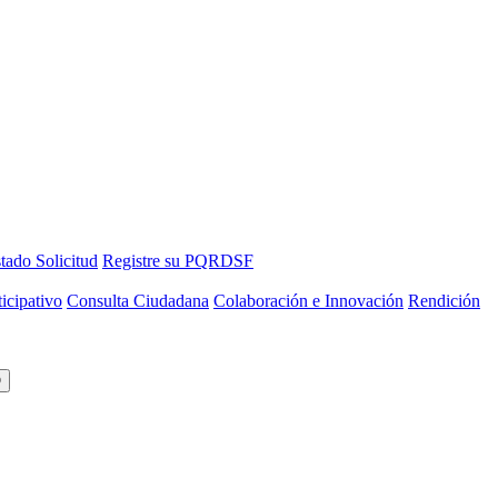
tado Solicitud
Registre su PQRDSF
icipativo
Consulta Ciudadana
Colaboración e Innovación
Rendición
O