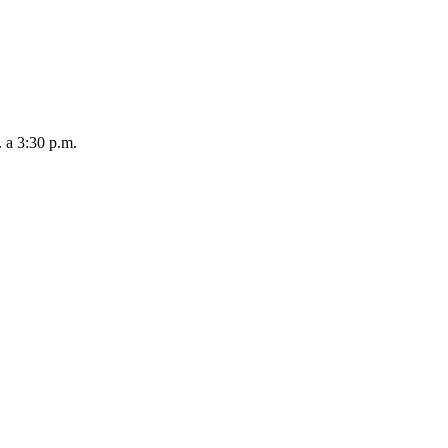
. a 3:30 p.m.