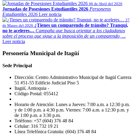
06 de Abril del 2026
Jornadas de Posesiones Estudiantiles 2026
Personeros
Estudiantiles 2026
Leer noticia
27
¿Tienes un comparendo de tránsito? Tranqui,
de Marzo del 2026
no te aceleres…
Campaña que busca orientar a los ciudadanos
sobre el proceso que sigue a la imposición de un comparendo, ...
Leer noticia
Personería Municipal de Itagüí
Sede Principal
Dirección: Centro Administrativo Municipal de Itagüí Carrera
51 #51-55 Edificio Judicial Piso 5
Itagüí, Antioquia -
Código Postal: 055412
Horario de Atención: Lunes a Jueves: 7:00 a.m. a 12:30 p.m.
y de 1:00 p.m. a 4:30 p.m. Viernes: 7:00 a.m. a 12:30 p.m. y
de 1:00 p.m. a 3:30 p.m.
Teléfono: +57 (604) 376 48 84
Celular: 316 732 19 21
Línea Telefónica Gratuita: (604) 376 48 84