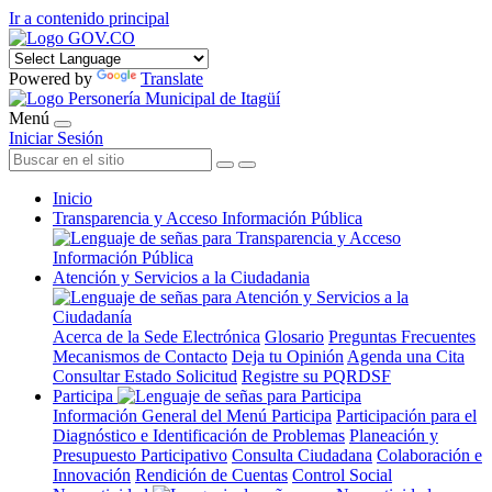
Ir a contenido principal
Powered by
Translate
Menú
Iniciar Sesión
Inicio
Transparencia y Acceso Información Pública
Atención y Servicios a la Ciudadania
Acerca de la Sede Electrónica
Glosario
Preguntas Frecuentes
Mecanismos de Contacto
Deja tu Opinión
Agenda una Cita
Consultar Estado Solicitud
Registre su PQRDSF
Participa
Información General del Menú Participa
Participación para el
Diagnóstico e Identificación de Problemas
Planeación y
Presupuesto Participativo
Consulta Ciudadana
Colaboración e
Innovación
Rendición de Cuentas
Control Social