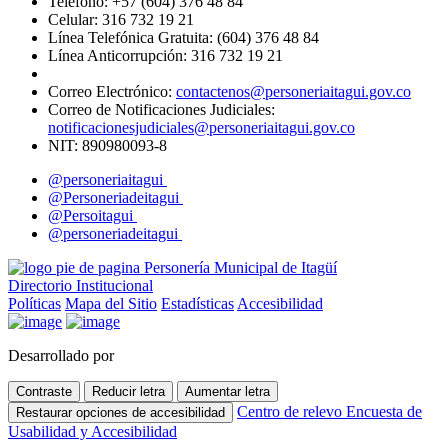
Teléfono: +57 (604) 376 48 84
Celular: 316 732 19 21
Línea Telefónica Gratuita: (604) 376 48 84
Línea Anticorrupción: 316 732 19 21
Correo Electrónico:
contactenos@personeriaitagui.gov.co
Correo de Notificaciones Judiciales:
notificacionesjudiciales@personeriaitagui.gov.co
NIT: 890980093-8
@personeriaitagui
@Personeriadeitagui
@Persoitagui
@personeriadeitagui
Directorio Institucional
Políticas
Mapa del Sitio
Estadísticas
Accesibilidad
Desarrollado por
Contraste
Reducir letra
Aumentar letra
Centro de relevo
Encuesta de
Restaurar opciones de accesibilidad
Usabilidad y Accesibilidad