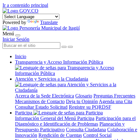
Ir a contenido principal
Powered by
Translate
Menú
Iniciar Sesión
Inicio
Transparencia y Acceso Información Pública
Atención y Servicios a la Ciudadania
Acerca de la Sede Electrónica
Glosario
Preguntas Frecuentes
Mecanismos de Contacto
Deja tu Opinión
Agenda una Cita
Consultar Estado Solicitud
Registre su PQRDSF
Participa
Información General del Menú Participa
Participación para el
Diagnóstico e Identificación de Problemas
Planeación y
Presupuesto Participativo
Consulta Ciudadana
Colaboración e
Innovación
Rendición de Cuentas
Control Social