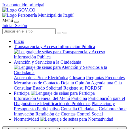
Ir a contenido principal
Menú
Iniciar Sesión
Inicio
Transparencia y Acceso Información Pública
Atención y Servicios a la Ciudadania
Acerca de la Sede Electrónica
Glosario
Preguntas Frecuentes
Mecanismos de Contacto
Deja tu Opinión
Agenda una Cita
Consultar Estado Solicitud
Registre su PQRDSF
Participa
Información General del Menú Participa
Participación para el
Diagnóstico e Identificación de Problemas
Planeación y
Presupuesto Participativo
Consulta Ciudadana
Colaboración e
Innovación
Rendición de Cuentas
Control Social
Normatividad