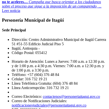
no te aceleres…
Campaña que busca orientar a los ciudadanos
sobre el proceso que sigue a la imposición de un comparendo, ...
Leer noticia
Personería Municipal de Itagüí
Sede Principal
Dirección: Centro Administrativo Municipal de Itagüí Carrera
51 #51-55 Edificio Judicial Piso 5
Itagüí, Antioquia -
Código Postal: 055412
Horario de Atención: Lunes a Jueves: 7:00 a.m. a 12:30 p.m.
y de 1:00 p.m. a 4:30 p.m. Viernes: 7:00 a.m. a 12:30 p.m. y
de 1:00 p.m. a 3:30 p.m.
Teléfono: +57 (604) 376 48 84
Celular: 316 732 19 21
Línea Telefónica Gratuita: (604) 376 48 84
Línea Anticorrupción: 316 732 19 21
Correo Electrónico:
contactenos@personeriaitagui.gov.co
Correo de Notificaciones Judiciales:
notificacionesjudiciales@personeriaitagui.gov.co