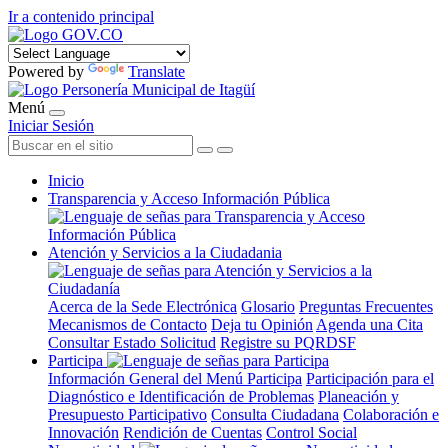
Ir a contenido principal
Powered by
Translate
Menú
Iniciar Sesión
Inicio
Transparencia y Acceso Información Pública
Atención y Servicios a la Ciudadania
Acerca de la Sede Electrónica
Glosario
Preguntas Frecuentes
Mecanismos de Contacto
Deja tu Opinión
Agenda una Cita
Consultar Estado Solicitud
Registre su PQRDSF
Participa
Información General del Menú Participa
Participación para el
Diagnóstico e Identificación de Problemas
Planeación y
Presupuesto Participativo
Consulta Ciudadana
Colaboración e
Innovación
Rendición de Cuentas
Control Social