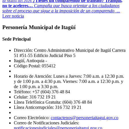
¿Tienes un comparendo de tránsito? Tranqui,
de Marzo del 2026
no te aceleres…
Campaña que busca orientar a los ciudadanos
sobre el proceso que sigue a la imposición de un comparendo, ...
Leer noticia
Personería Municipal de Itagüí
Sede Principal
Dirección: Centro Administrativo Municipal de Itagüí Carrera
51 #51-55 Edificio Judicial Piso 5
Itagüí, Antioquia -
Código Postal: 055412
Horario de Atención: Lunes a Jueves: 7:00 a.m. a 12:30 p.m.
y de 1:00 p.m. a 4:30 p.m. Viernes: 7:00 a.m. a 12:30 p.m. y
de 1:00 p.m. a 3:30 p.m.
Teléfono: +57 (604) 376 48 84
Celular: 316 732 19 21
Línea Telefónica Gratuita: (604) 376 48 84
Línea Anticorrupción: 316 732 19 21
Correo Electrónico:
contactenos@personeriaitagui.gov.co
Correo de Notificaciones Judiciales:
notificacionesjudiciales@personeriaitagui.gov.co